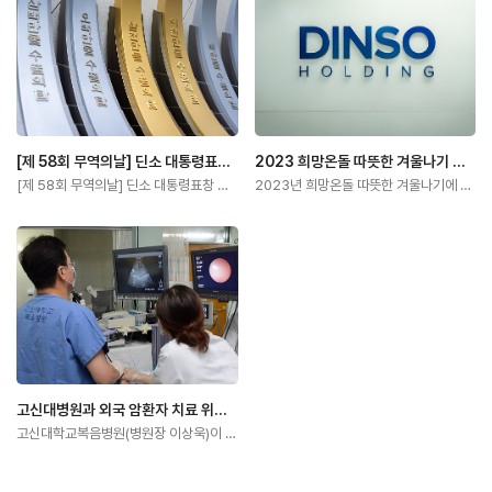
[제 58회 무역의날] 딘소 대통령표창 수상
2023 희망온돌 따뜻한 겨울나기 사랑의 성금 기탁
[제 58회 무역의날] 딘소 대통령표창 수상
2023년 희망온돌 따뜻한 겨울나기에 2천만원 성금 후원
고신대병원과 외국 암환자 치료 위한 MOU 체결
고신대학교복음병원(병원장 이상욱)이 17일 오후 5시 장기려기념암센터 회의실에서 (주)딘소…